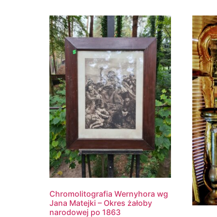
Chromolitografia Wernyhora wg
Jana Matejki – Okres żałoby
narodowej po 1863