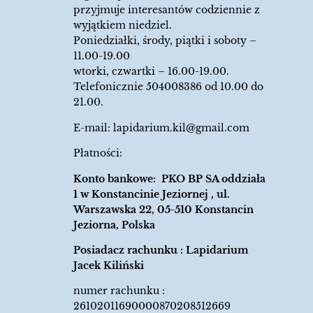
przyjmuje interesantów codziennie z
wyjątkiem niedziel.
Poniedziałki, środy, piątki i soboty –
11.00-19.00
wtorki, czwartki – 16.00-19.00.
Telefonicznie 504008386 od 10.00 do
21.00.
E-mail:
lapidarium.kil@gmail.com
Płatności:
Konto bankowe: PKO BP SA oddziała
1 w Konstancinie Jeziornej , ul.
Warszawska 22, 05-510 Konstancin
Jeziorna, Polska
Posiadacz rachunku : Lapidarium
Jacek Kiliński
numer rachunku :
26102011690000870208512669