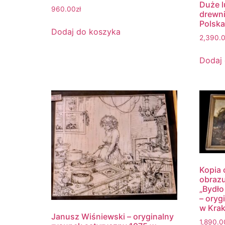
Duże l
960.00
zł
drewni
Polska
Dodaj do koszyka
2,390.
Dodaj
Kopia 
obraz
„Bydło
– ory
w Kra
Janusz Wiśniewski – oryginalny
1,890.0