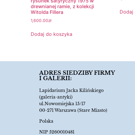
rysunek satyryczny 1975 w
drewnianej ramie, z kolekcji
Dodaj
Witolda Fillera
1,600.00
zł
Dodaj do koszyka
ADRES SIEDZIBY FIRMY
I GALERII:
Lapidarium Jacka Kilińskiego
(galeria-antyki)
ul.Nowomiejska 15/17
00-271 Warszawa (Stare Miasto)
Polska
NIP 5260010481