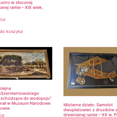
ustro w złoconej
anej ramie – XIX wiek,
00
zł
 do koszyka
olejna
uSzermentowskiego
 schodzące do wodopoju”
ginał w Muzeum Narodowe
Misterne dzieło: Samolot
kowie
dwupłatowiec z drucików 
drewnianej ramie – XX w. P
0
zł