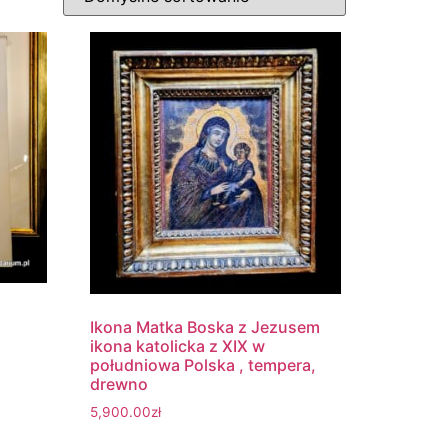
Ikona Matka Boska z Jezusem
ikona katolicka z XIX w
południowa Polska , tempera,
drewno
5,900.00
zł