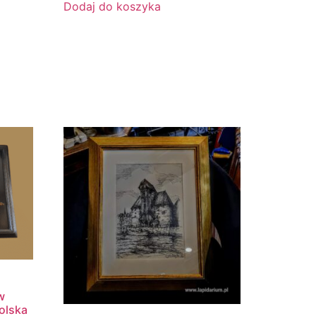
Dodaj do koszyka
w
olska