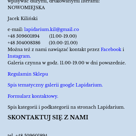
wpisywać dużymi, drukowanymi literami:
NOWOMIEJSKA
Jacek Kiliński
e-mail:
lapidarium.kil@gmail.co
+48 509601894 (11.00-19.00)
+48 504008386 (10.00-21.00)
Można też z nami nawiązać kontakt przez
Facebook
i
Instagram.
Galeria czynna w godz. 11.00-19.00 w dni powszednie.
Regulamin Sklepu
Spis tematyczny galerii google Lapidarium.
Formularz kontaktowy.
Spis kategorii i podkategorii na stronach Lapidarium.
SKONTAKTUJ SIĘ Z NAMI
tel.
+48 509601894