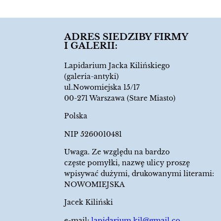
ADRES SIEDZIBY FIRMY
I GALERII:
Lapidarium Jacka Kilińskiego
(galeria-antyki)
ul.Nowomiejska 15/17
00-271 Warszawa (Stare Miasto)
Polska
NIP 5260010481
Uwaga. Ze względu na bardzo
częste pomyłki, nazwę ulicy proszę
wpisywać dużymi, drukowanymi literami:
NOWOMIEJSKA
Jacek Kiliński
e-mail:
lapidarium.kil@gmail.co