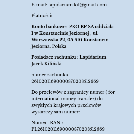
E-mail:
lapidarium.kil@gmail.com
Płatności:
Konto bankowe: PKO BP SA oddziała
1 w Konstancinie Jeziornej , ul.
Warszawska 22, 05-510 Konstancin
Jeziorna, Polska
Posiadacz rachunku : Lapidarium
Jacek Kiliński
numer rachunku :
26102011690000870208512669
Do przelewów z zagranicy numer ( for
international money transfer) do
zwykłych krajowych przelewów
wystarczy sam numer:
Numer IBAN :
PL26102011690000870208512669