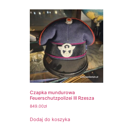
Czapka mundurowa
Feuerschutzpolizei III Rzesza
849.00
zł
Dodaj do koszyka