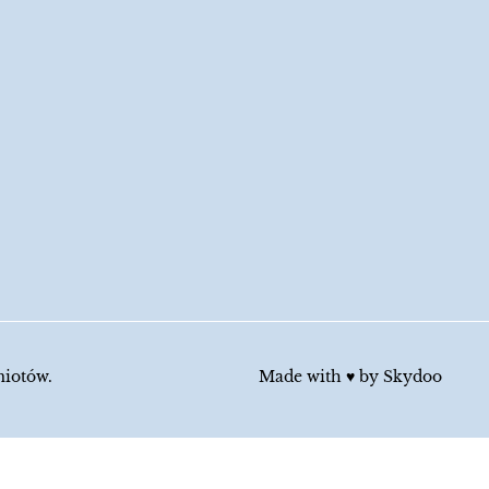
miotów.
Made with ♥︎ by
Skydoo