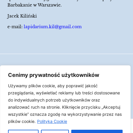
Barbakanie w Warszawie.
Jacek Kiliński
e-mail:
lapidarium.kil@gmail.com
Wszelkie prawa zastrzeżone
Cenimy prywatność użytkowników
Polityka Cookies
Używamy plików cookie, aby poprawić jakość
LAPIDARIUM Jacka Kilińskiego | Człowiek jest
przeglądania, wyświetlać reklamy lub treści dostosowane
epizodem w życiu przedmiotów.
do indywidualnych potrzeb użytkowników oraz
analizować ruch na stronie. Kliknięcie przycisku „Akceptuj
Made with ♥︎ by
Skydoo
wszystkie” oznacza zgodę na wykorzystywanie przez nas
plików cookie.
Polityka Cookie