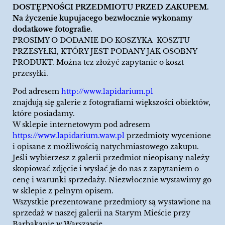
DOSTĘPNOŚCI PRZEDMIOTU PRZED ZAKUPEM.
Na życzenie kupujacego bezwłocznie wykonamy
dodatkowe fotografie.
PROSIMY O DODANIE DO KOSZYKA KOSZTU
PRZESYŁKI, KTÓRY JEST PODANY JAK OSOBNY
PRODUKT. Można tez złożyć zapytanie o koszt
przesyłki.
Pod adresem
http://www.lapidarium.pl
znajdują się galerie z fotografiami większości obiektów,
które posiadamy.
W sklepie internetowym pod adresem
https://www.lapidarium.waw.pl
przedmioty wycenione
i opisane z możliwością natychmiastowego zakupu.
Jeśli wybierzesz z galerii przedmiot nieopisany należy
skopiować zdjęcie i wysłać je do nas z zapytaniem o
cenę i warunki sprzedaży. Niezwłocznie wystawimy go
w sklepie z pełnym opisem.
Wszystkie prezentowane przedmioty są wystawione na
sprzedaż w naszej galerii na Starym Mieście przy
Barbakanie w Warszawie.