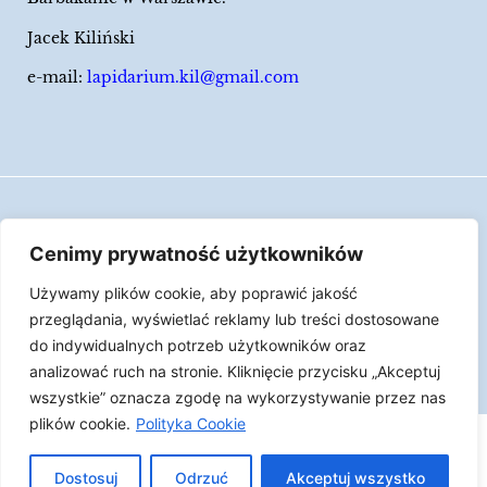
Jacek Kiliński
e-mail:
lapidarium.kil@gmail.com
Wszelkie prawa zastrzeżone
Cenimy prywatność użytkowników
Polityka Cookies
Używamy plików cookie, aby poprawić jakość
LAPIDARIUM Jacka Kilińskiego | Człowiek jest
przeglądania, wyświetlać reklamy lub treści dostosowane
epizodem w życiu przedmiotów.
do indywidualnych potrzeb użytkowników oraz
analizować ruch na stronie. Kliknięcie przycisku „Akceptuj
Made with ♥︎ by
Skydoo
wszystkie” oznacza zgodę na wykorzystywanie przez nas
plików cookie.
Polityka Cookie
Dostosuj
Odrzuć
Akceptuj wszystko