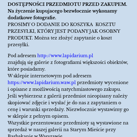
DOSTĘPNOŚCI PRZEDMIOTU PRZED ZAKUPEM.
Na życzenie kupujacego bezwłocznie wykonamy
dodatkowe fotografie.
PROSIMY O DODANIE DO KOSZYKA KOSZTU
PRZESYŁKI, KTÓRY JEST PODANY JAK OSOBNY
PRODUKT. Można tez złożyć zapytanie o koszt
przesyłki.
Pod adresem
http://www.lapidarium.pl
znajdują się galerie z fotografiami większości obiektów,
które posiadamy.
W sklepie internetowym pod adresem
https://www.lapidarium.waw.pl
przedmioty wycenione
i opisane z możliwością natychmiastowego zakupu.
Jeśli wybierzesz z galerii przedmiot nieopisany należy
skopiować zdjęcie i wysłać je do nas z zapytaniem o
cenę i warunki sprzedaży. Niezwłocznie wystawimy go
w sklepie z pełnym opisem.
Wszystkie prezentowane przedmioty są wystawione na
sprzedaż w naszej galerii na Starym Mieście przy
Barbakanie w Warszawie.