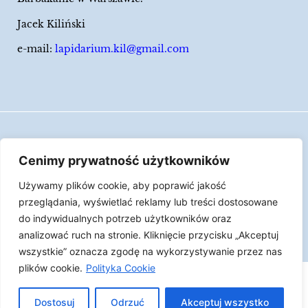
Jacek Kiliński
e-mail:
lapidarium.kil@gmail.com
Wszelkie prawa zastrzeżone
Cenimy prywatność użytkowników
Polityka Cookies
Używamy plików cookie, aby poprawić jakość
LAPIDARIUM Jacka Kilińskiego | Człowiek jest
przeglądania, wyświetlać reklamy lub treści dostosowane
epizodem w życiu przedmiotów.
do indywidualnych potrzeb użytkowników oraz
analizować ruch na stronie. Kliknięcie przycisku „Akceptuj
Made with ♥︎ by
Skydoo
wszystkie” oznacza zgodę na wykorzystywanie przez nas
plików cookie.
Polityka Cookie
Dostosuj
Odrzuć
Akceptuj wszystko