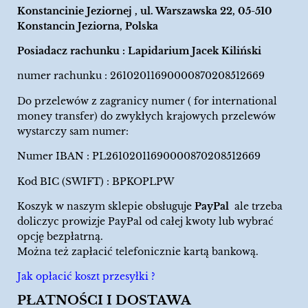
Konstancinie Jeziornej , ul. Warszawska 22, 05-510
Konstancin Jeziorna, Polska
Posiadacz rachunku : Lapidarium Jacek Kiliński
numer rachunku : 26102011690000870208512669
Do przelewów z zagranicy numer ( for international
money transfer) do zwykłych krajowych przelewów
wystarczy sam numer:
Numer IBAN : PL26102011690000870208512669
Kod BIC (SWIFT) : BPKOPLPW
Koszyk w naszym sklepie obsługuje
PayPal
ale trzeba
doliczyc prowizje PayPal od całej kwoty lub wybrać
opcję bezpłatrną.
Można też zapłacić telefonicznie kartą bankową.
Jak opłacić koszt przesyłki ?
PŁATNOŚCI I DOSTAWA