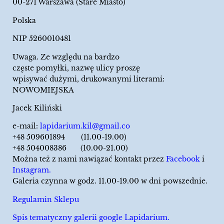
00-271 Warszawa (Stare Miasto)
Polska
NIP 5260010481
Uwaga. Ze względu na bardzo
częste pomyłki, nazwę ulicy proszę
wpisywać dużymi, drukowanymi literami:
NOWOMIEJSKA
Jacek Kiliński
e-mail:
lapidarium.kil@gmail.co
+48 509601894 (11.00-19.00)
+48 504008386 (10.00-21.00)
Można też z nami nawiązać kontakt przez
Facebook
i
Instagram.
Galeria czynna w godz. 11.00-19.00 w dni powszednie.
Regulamin Sklepu
Spis tematyczny galerii google Lapidarium.