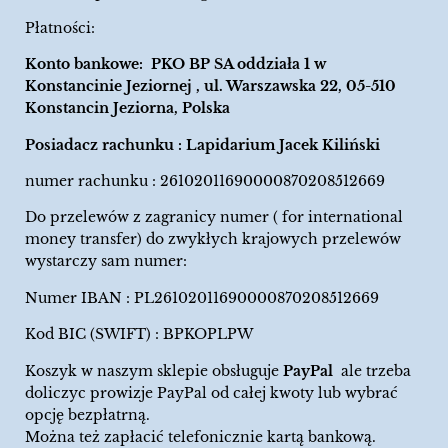
Płatności:
Konto bankowe: PKO BP SA oddziała 1 w
Konstancinie Jeziornej , ul. Warszawska 22, 05-510
Konstancin Jeziorna, Polska
Posiadacz rachunku : Lapidarium Jacek Kiliński
numer rachunku : 26102011690000870208512669
Do przelewów z zagranicy numer ( for international
money transfer) do zwykłych krajowych przelewów
wystarczy sam numer:
Numer IBAN : PL26102011690000870208512669
Kod BIC (SWIFT) : BPKOPLPW
Koszyk w naszym sklepie obsługuje
PayPal
ale trzeba
doliczyc prowizje PayPal od całej kwoty lub wybrać
opcję bezpłatrną.
Można też zapłacić telefonicznie kartą bankową.