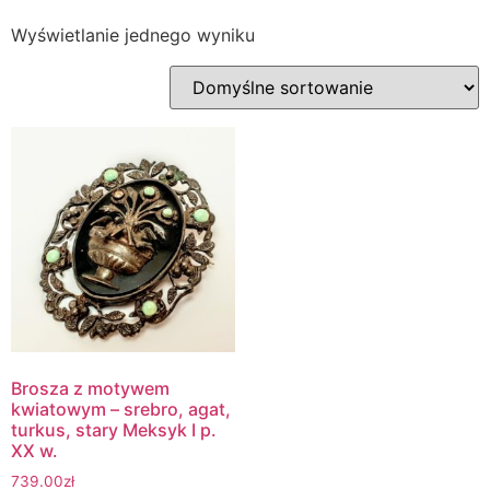
Wyświetlanie jednego wyniku
Brosza z motywem
kwiatowym – srebro, agat,
turkus, stary Meksyk I p.
XX w.
739.00
zł