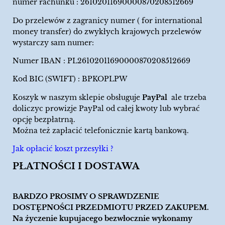
numer rachunku : 26102011690000870208512669
Do przelewów z zagranicy numer ( for international
money transfer) do zwykłych krajowych przelewów
wystarczy sam numer:
Numer IBAN : PL26102011690000870208512669
Kod BIC (SWIFT) : BPKOPLPW
Koszyk w naszym sklepie obsługuje
PayPal
ale trzeba
doliczyc prowizje PayPal od całej kwoty lub wybrać
opcję bezpłatrną.
Można też zapłacić telefonicznie kartą bankową.
Jak opłacić koszt przesyłki ?
PŁATNOŚCI I DOSTAWA
BARDZO PROSIMY O SPRAWDZENIE
DOSTĘPNOŚCI PRZEDMIOTU PRZED ZAKUPEM.
Na życzenie kupujacego bezwłocznie wykonamy