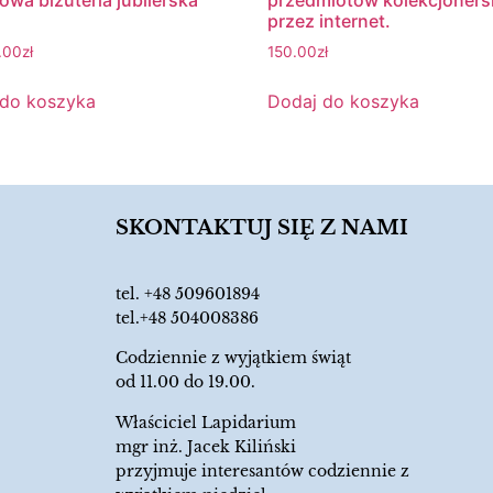
owa biżuteria jubilerska
przedmiotów kolekcjoners
przez internet.
.00
zł
150.00
zł
 do koszyka
Dodaj do koszyka
SKONTAKTUJ SIĘ Z NAMI
tel.
+48 509601894
tel.+48 504008386
Codziennie z wyjątkiem świąt
od 11.00 do 19.00.
Właściciel Lapidarium
mgr inż. Jacek Kiliński
przyjmuje interesantów codziennie z