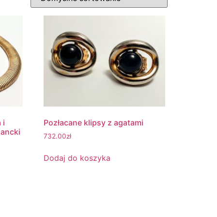
 i
Pozłacane klipsy z agatami
gancki
732.00
zł
Dodaj do koszyka