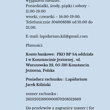
wyjątkiem niedziel.
Poniedziałki, środy, piątki i soboty –
11.00-19.00
wtorki, czwartki – 16.00-19.00.
Telefonicznie 504008386 od 10.00 do
21.00.
E-mail:
lapidarium.kil@gmail.com
Płatności:
Konto bankowe: PKO BP SA oddziała
1 w Konstancinie Jeziornej , ul.
Warszawska 22, 05-510 Konstancin
Jeziorna, Polska
Posiadacz rachunku : Lapidarium
Jacek Kiliński
numer rachunku :
26102011690000870208512669
Do przelewów z zagranicy numer ( for