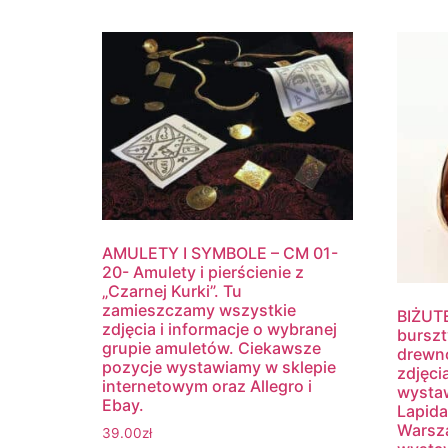
AMULETY I SYMBOLE – CM 01-
20- Amulety i pierścienie z
„Czarnej Kurki”. Tu
zamieszczamy wszystkie
BIŻUTE
zdjęcia i informacje o wybranej
burszt
grupie amuletów. Ciekawsze
drewn
pozycje wystawiamy w sklepie
zdjęci
internetowym oraz Allegro i
wystaw
Ebay.
Lapida
Warsza
39.00
zł