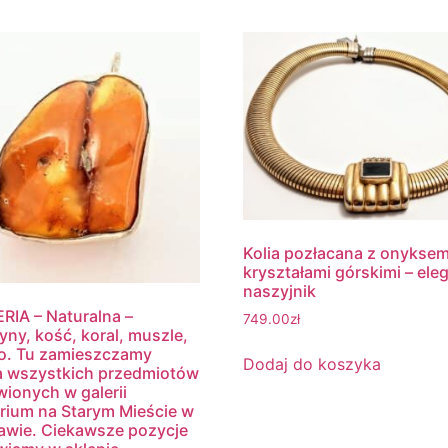
Kolia pozłacana z onyksem
kryształami górskimi – ele
naszyjnik
RIA – Naturalna –
749.00
zł
yny, kość, koral, muszle,
o. Tu zamieszczamy
Dodaj do koszyka
a wszystkich przedmiotów
ionych w galerii
rium na Starym Mieście w
wie. Ciekawsze pozycje