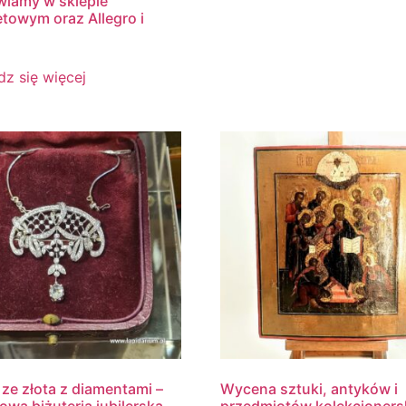
iamy w sklepie
etowym oraz Allegro i
z się więcej
 ze złota z diamentami –
Wycena sztuki, antyków i