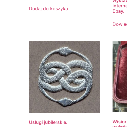
wystaw
intern
Dodaj do koszyka
Ebay.
Dowied
Wisior
Usługi jubilerskie.