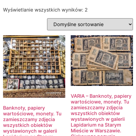
Wyświetlanie wszystkich wyników: 2
VARIA – Banknoty, papiery
wartościowe, monety. Tu
zamieszczamy zdjęcia
Banknoty, papiery
wszystkich obiektów
wartościowe, monety. Tu
wystawionych w galerii
zamieszczamy zdjęcia
Lapidarium na Starym
wszystkich obiektów
Mieście w Warszawie.
wystawionych w galerii