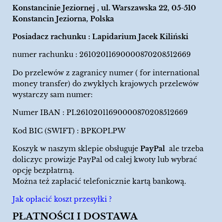
Konstancinie Jeziornej , ul. Warszawska 22, 05-510
Konstancin Jeziorna, Polska
Posiadacz rachunku : Lapidarium Jacek Kiliński
numer rachunku : 26102011690000870208512669
Do przelewów z zagranicy numer ( for international
money transfer) do zwykłych krajowych przelewów
wystarczy sam numer:
Numer IBAN : PL26102011690000870208512669
Kod BIC (SWIFT) : BPKOPLPW
Koszyk w naszym sklepie obsługuje
PayPal
ale trzeba
doliczyc prowizje PayPal od całej kwoty lub wybrać
opcję bezpłatrną.
Można też zapłacić telefonicznie kartą bankową.
Jak opłacić koszt przesyłki ?
PŁATNOŚCI I DOSTAWA