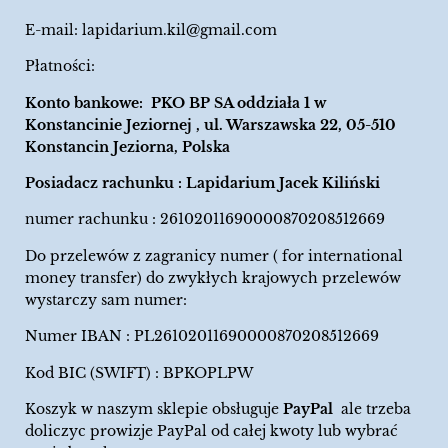
E-mail:
lapidarium.kil@gmail.com
Płatności:
Konto bankowe: PKO BP SA oddziała 1 w
Konstancinie Jeziornej , ul. Warszawska 22, 05-510
Konstancin Jeziorna, Polska
Posiadacz rachunku : Lapidarium Jacek Kiliński
numer rachunku : 26102011690000870208512669
Do przelewów z zagranicy numer ( for international
money transfer) do zwykłych krajowych przelewów
wystarczy sam numer:
Numer IBAN : PL26102011690000870208512669
Kod BIC (SWIFT) : BPKOPLPW
Koszyk w naszym sklepie obsługuje
PayPal
ale trzeba
doliczyc prowizje PayPal od całej kwoty lub wybrać