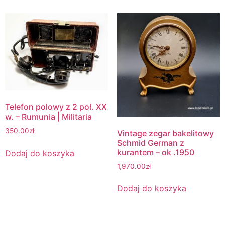
Telefon polowy z 2 poł. XX
w. – Rumunia | Militaria
350.00
zł
Vintage zegar bakelitowy
Schmid German z
kurantem – ok .1950
Dodaj do koszyka
1,970.00
zł
Dodaj do koszyka