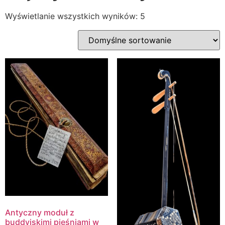
Wyświetlanie wszystkich wyników: 5
Antyczny moduł z
buddyjskimi pieśniami w