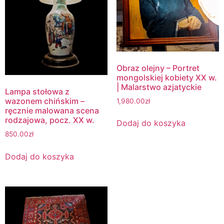
Obraz olejny – Portret
mongolskiej kobiety XX w.
| Malarstwo azjatyckie
Lampa stołowa z
wazonem chińskim –
1,980.00
zł
ręcznie malowana scena
rodzajowa, pocz. XX w.
Dodaj do koszyka
850.00
zł
Dodaj do koszyka