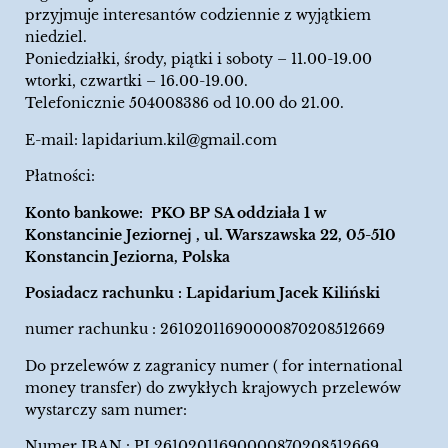
przyjmuje interesantów codziennie z wyjątkiem
niedziel.
Poniedziałki, środy, piątki i soboty – 11.00-19.00
wtorki, czwartki – 16.00-19.00.
Telefonicznie 504008386 od 10.00 do 21.00.
E-mail:
lapidarium.kil@gmail.com
Płatności:
Konto bankowe: PKO BP SA oddziała 1 w
Konstancinie Jeziornej , ul. Warszawska 22, 05-510
Konstancin Jeziorna, Polska
Posiadacz rachunku : Lapidarium Jacek Kiliński
numer rachunku : 26102011690000870208512669
Do przelewów z zagranicy numer ( for international
money transfer) do zwykłych krajowych przelewów
wystarczy sam numer:
Numer IBAN : PL26102011690000870208512669