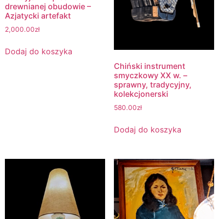
drewnianej obudowie –
Azjatycki artefakt
2,000.00
zł
Dodaj do koszyka
Chiński instrument
smyczkowy XX w. –
sprawny, tradycyjny,
kolekcjonerski
580.00
zł
Dodaj do koszyka