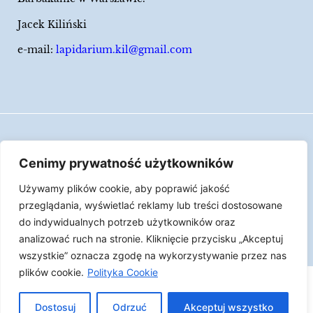
Jacek Kiliński
e-mail:
lapidarium.kil@gmail.com
Wszelkie prawa zastrzeżone
Cenimy prywatność użytkowników
Polityka Cookies
Używamy plików cookie, aby poprawić jakość
LAPIDARIUM Jacka Kilińskiego | Człowiek jest
przeglądania, wyświetlać reklamy lub treści dostosowane
epizodem w życiu przedmiotów.
do indywidualnych potrzeb użytkowników oraz
analizować ruch na stronie. Kliknięcie przycisku „Akceptuj
Made with ♥︎ by
Skydoo
wszystkie” oznacza zgodę na wykorzystywanie przez nas
plików cookie.
Polityka Cookie
Dostosuj
Odrzuć
Akceptuj wszystko