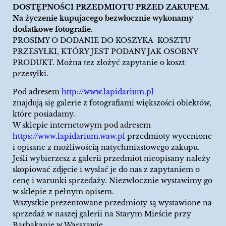
DOSTĘPNOŚCI PRZEDMIOTU PRZED ZAKUPEM.
Na życzenie kupujacego bezwłocznie wykonamy
dodatkowe fotografie.
PROSIMY O DODANIE DO KOSZYKA KOSZTU
PRZESYŁKI, KTÓRY JEST PODANY JAK OSOBNY
PRODUKT. Można tez złożyć zapytanie o koszt
przesyłki.
Pod adresem
http://www.lapidarium.pl
znajdują się galerie z fotografiami większości obiektów,
które posiadamy.
W sklepie internetowym pod adresem
https://www.lapidarium.waw.pl
przedmioty wycenione
i opisane z możliwością natychmiastowego zakupu.
Jeśli wybierzesz z galerii przedmiot nieopisany należy
skopiować zdjęcie i wysłać je do nas z zapytaniem o
cenę i warunki sprzedaży. Niezwłocznie wystawimy go
w sklepie z pełnym opisem.
Wszystkie prezentowane przedmioty są wystawione na
sprzedaż w naszej galerii na Starym Mieście przy
Barbakanie w Warszawie.