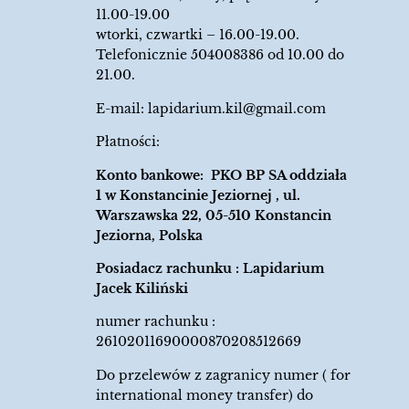
11.00-19.00
wtorki, czwartki – 16.00-19.00.
Telefonicznie 504008386 od 10.00 do
21.00.
E-mail:
lapidarium.kil@gmail.com
Płatności:
Konto bankowe: PKO BP SA oddziała
1 w Konstancinie Jeziornej , ul.
Warszawska 22, 05-510 Konstancin
Jeziorna, Polska
Posiadacz rachunku : Lapidarium
Jacek Kiliński
numer rachunku :
26102011690000870208512669
Do przelewów z zagranicy numer ( for
international money transfer) do