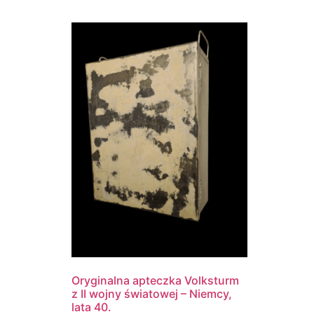
Oryginalna apteczka Volksturm
z II wojny światowej – Niemcy,
lata 40.