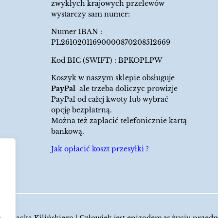
zwykłych krajowych przelewów
wystarczy sam numer:
Numer IBAN :
PL26102011690000870208512669
Kod BIC (SWIFT) : BPKOPLPW
Koszyk w naszym sklepie obsługuje
PayPal
ale trzeba doliczyc prowizje
PayPal od całej kwoty lub wybrać
opcję bezpłatrną.
Można też zapłacić telefonicznie kartą
bankową.
Jak opłacić koszt przesyłki ?
 Jacka Kilińskiego | Człowiek jest epizodem w życiu przed