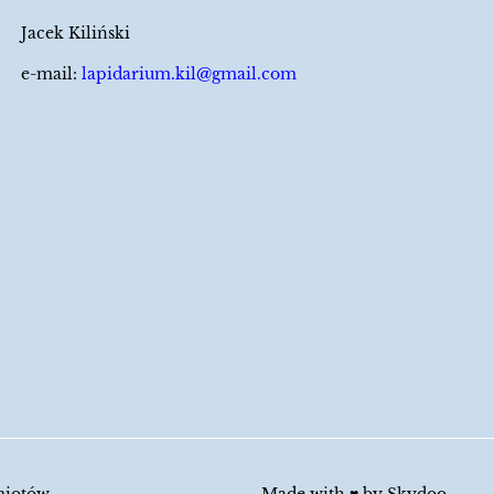
Jacek Kiliński
e-mail:
lapidarium.kil@gmail.com
miotów.
Made with ♥︎ by
Skydoo