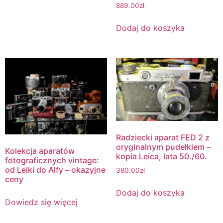
889.00
zł
Dodaj do koszyka
Radziecki aparat FED 2 z
oryginalnym pudełkiem –
Kolekcja aparatów
kopia Leica, lata 50./60.
fotograficznych vintage:
od Leiki do Alfy – okazyjne
380.00
zł
ceny
Dodaj do koszyka
Dowiedz się więcej