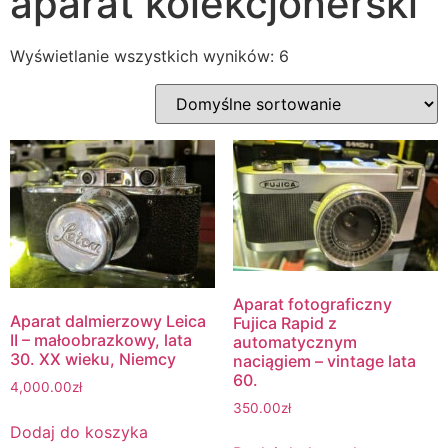
aparat kolekcjonerski
Wyświetlanie wszystkich wyników: 6
Aparat fotograficzny
Aparat dalmierzowy Leica
Fujica Rapid z
II – małoobrazkowy, lata
automatycznym
30. XX wieku, Niemcy
naciągiem – vintage lata
60.
4,000.00
zł
350.00
zł
Dodaj do koszyka