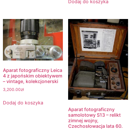
Dodaj do koszyka
Aparat fotograficzny Leica
4 z japońskim obiektywem
– vintage, kolekcjonerski
3,200.00
zł
Dodaj do koszyka
Aparat fotograficzny
samolotowy S13 – relikt
zimnej wojny,
Czechosłowacja lata 60.