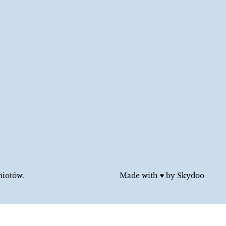
miotów.
Made with ♥︎ by
Skydoo