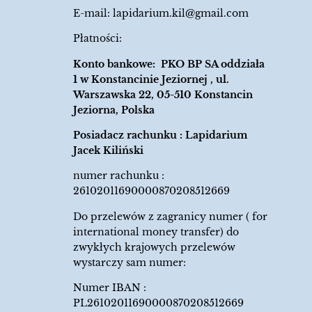
E-mail:
lapidarium.kil@gmail.com
Płatności:
Konto bankowe: PKO BP SA oddziała
1 w Konstancinie Jeziornej , ul.
Warszawska 22, 05-510 Konstancin
Jeziorna, Polska
Posiadacz rachunku : Lapidarium
Jacek Kiliński
numer rachunku :
26102011690000870208512669
Do przelewów z zagranicy numer ( for
international money transfer) do
zwykłych krajowych przelewów
wystarczy sam numer:
Numer IBAN :
PL26102011690000870208512669