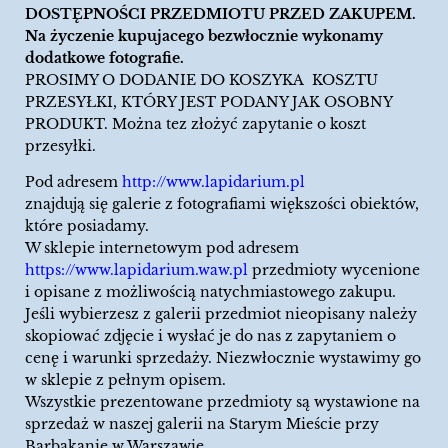
DOSTĘPNOŚCI PRZEDMIOTU PRZED ZAKUPEM.
Na życzenie kupujacego bezwłocznie wykonamy
dodatkowe fotografie.
PROSIMY O DODANIE DO KOSZYKA KOSZTU
PRZESYŁKI, KTÓRY JEST PODANY JAK OSOBNY
PRODUKT. Można tez złożyć zapytanie o koszt
przesyłki.
Pod adresem
http://www.lapidarium.pl
znajdują się galerie z fotografiami większości obiektów,
które posiadamy.
W sklepie internetowym pod adresem
https://www.lapidarium.waw.pl
przedmioty wycenione
i opisane z możliwością natychmiastowego zakupu.
Jeśli wybierzesz z galerii przedmiot nieopisany należy
skopiować zdjęcie i wysłać je do nas z zapytaniem o
cenę i warunki sprzedaży. Niezwłocznie wystawimy go
w sklepie z pełnym opisem.
Wszystkie prezentowane przedmioty są wystawione na
sprzedaż w naszej galerii na Starym Mieście przy
Barbakanie w Warszawie.