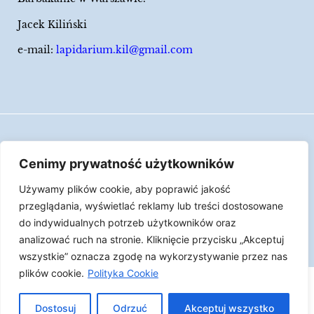
Jacek Kiliński
e-mail:
lapidarium.kil@gmail.com
Wszelkie prawa zastrzeżone
Cenimy prywatność użytkowników
Polityka Cookies
Używamy plików cookie, aby poprawić jakość
LAPIDARIUM Jacka Kilińskiego | Człowiek jest
przeglądania, wyświetlać reklamy lub treści dostosowane
epizodem w życiu przedmiotów.
do indywidualnych potrzeb użytkowników oraz
analizować ruch na stronie. Kliknięcie przycisku „Akceptuj
Made with ♥︎ by
Skydoo
wszystkie” oznacza zgodę na wykorzystywanie przez nas
plików cookie.
Polityka Cookie
Dostosuj
Odrzuć
Akceptuj wszystko