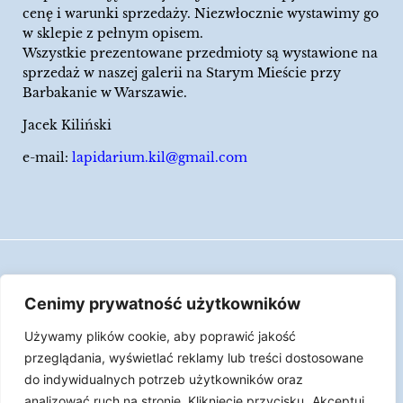
cenę i warunki sprzedaży. Niezwłocznie wystawimy go
w sklepie z pełnym opisem.
Wszystkie prezentowane przedmioty są wystawione na
sprzedaż w naszej galerii na Starym Mieście przy
Barbakanie w Warszawie.
Jacek Kiliński
e-mail:
lapidarium.kil@gmail.com
Wszelkie prawa zastrzeżone
Cenimy prywatność użytkowników
Polityka Cookies
Używamy plików cookie, aby poprawić jakość
LAPIDARIUM Jacka Kilińskiego | Człowiek jest
przeglądania, wyświetlać reklamy lub treści dostosowane
epizodem w życiu przedmiotów.
do indywidualnych potrzeb użytkowników oraz
analizować ruch na stronie. Kliknięcie przycisku „Akceptuj