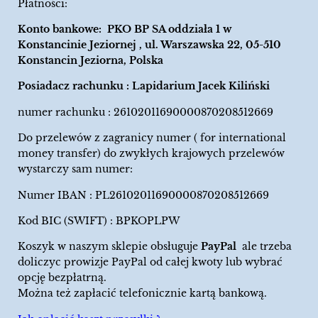
Płatności:
Konto bankowe: PKO BP SA oddziała 1 w
Konstancinie Jeziornej , ul. Warszawska 22, 05-510
Konstancin Jeziorna, Polska
Posiadacz rachunku : Lapidarium Jacek Kiliński
numer rachunku : 26102011690000870208512669
Do przelewów z zagranicy numer ( for international
money transfer) do zwykłych krajowych przelewów
wystarczy sam numer:
Numer IBAN : PL26102011690000870208512669
Kod BIC (SWIFT) : BPKOPLPW
Koszyk w naszym sklepie obsługuje
PayPal
ale trzeba
doliczyc prowizje PayPal od całej kwoty lub wybrać
opcję bezpłatrną.
Można też zapłacić telefonicznie kartą bankową.