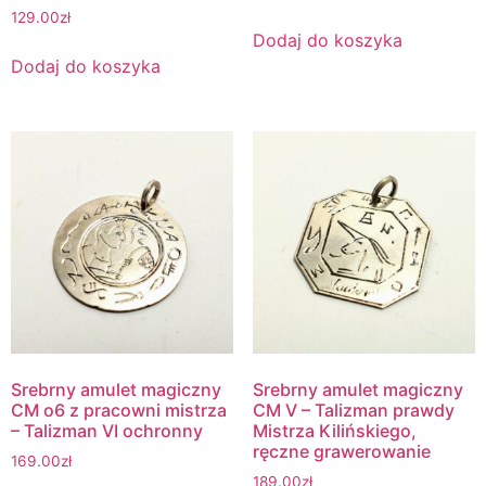
129.00
zł
Dodaj do koszyka
Dodaj do koszyka
Srebrny amulet magiczny
Srebrny amulet magiczny
CM o6 z pracowni mistrza
CM V – Talizman prawdy
– Talizman VI ochronny
Mistrza Kilińskiego,
ręczne grawerowanie
169.00
zł
189.00
zł