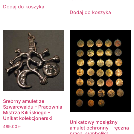
Dodaj do koszyka
Dodaj do koszyka
Srebrny amulet ze
Szwarcwaldu – Pracownia
Mistrza Kilińskiego –
Unikat kolekcjonerski
Unikatowy mosiężny
489.00
zł
amulet ochronny – ręczna
praca, symbolika