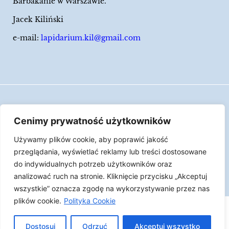
Barbakanie w Warszawie.
Jacek Kiliński
e-mail:
lapidarium.kil@gmail.com
Wszelkie prawa zastrzeżone
Cenimy prywatność użytkowników
Polityka Cookies
Używamy plików cookie, aby poprawić jakość
LAPIDARIUM Jacka Kilińskiego | Człowiek jest
przeglądania, wyświetlać reklamy lub treści dostosowane
epizodem w życiu przedmiotów.
do indywidualnych potrzeb użytkowników oraz
analizować ruch na stronie. Kliknięcie przycisku „Akceptuj
Made with ♥︎ by
Skydoo
wszystkie” oznacza zgodę na wykorzystywanie przez nas
plików cookie.
Polityka Cookie
Dostosuj
Odrzuć
Akceptuj wszystko