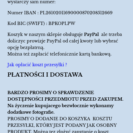
wystarczy sam numer:
Numer IBAN : PL26102011690000870208512669
Kod BIC (SWIFT) : BPKOPLPW
Koszyk w naszym sklepie obsługuje
PayPal
ale trzeba
doliczyc prowizje PayPal od całej kwoty lub wybrać
opcję bezpłatrną.
Można też zapłacić telefonicznie kartą bankową.
Jak opłacić koszt przesyłki ?
PŁATNOŚCI I DOSTAWA
BARDZO PROSIMY O SPRAWDZENIE
DOSTĘPNOŚCI PRZEDMIOTU PRZED ZAKUPEM.
Na życzenie kupujacego bezwłocznie wykonamy
dodatkowe fotografie.
PROSIMY O DODANIE DO KOSZYKA KOSZTU
PRZESYŁKI, KTÓRY JEST PODANY JAK OSOBNY
PRODUKT. Można tez złożyć zapytanie o koszt