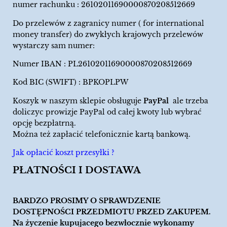
numer rachunku : 26102011690000870208512669
Do przelewów z zagranicy numer ( for international
money transfer) do zwykłych krajowych przelewów
wystarczy sam numer:
Numer IBAN : PL26102011690000870208512669
Kod BIC (SWIFT) : BPKOPLPW
Koszyk w naszym sklepie obsługuje
PayPal
ale trzeba
doliczyc prowizje PayPal od całej kwoty lub wybrać
opcję bezpłatrną.
Można też zapłacić telefonicznie kartą bankową.
Jak opłacić koszt przesyłki ?
PŁATNOŚCI I DOSTAWA
BARDZO PROSIMY O SPRAWDZENIE
DOSTĘPNOŚCI PRZEDMIOTU PRZED ZAKUPEM.
Na życzenie kupujacego bezwłocznie wykonamy