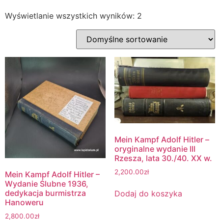
Wyświetlanie wszystkich wyników: 2
Mein Kampf Adolf Hitler –
oryginalne wydanie III
Rzesza, lata 30./40. XX w.
2,200.00
zł
Mein Kampf Adolf Hitler –
Wydanie Ślubne 1936,
dedykacja burmistrza
Dodaj do koszyka
Hanoweru
2,800.00
zł