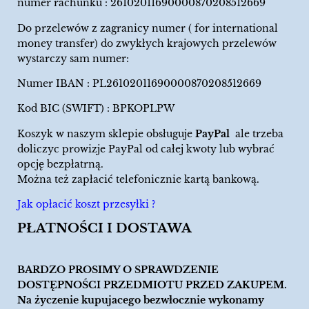
numer rachunku : 26102011690000870208512669
Do przelewów z zagranicy numer ( for international
money transfer) do zwykłych krajowych przelewów
wystarczy sam numer:
Numer IBAN : PL26102011690000870208512669
Kod BIC (SWIFT) : BPKOPLPW
Koszyk w naszym sklepie obsługuje
PayPal
ale trzeba
doliczyc prowizje PayPal od całej kwoty lub wybrać
opcję bezpłatrną.
Można też zapłacić telefonicznie kartą bankową.
Jak opłacić koszt przesyłki ?
PŁATNOŚCI I DOSTAWA
BARDZO PROSIMY O SPRAWDZENIE
DOSTĘPNOŚCI PRZEDMIOTU PRZED ZAKUPEM.
Na życzenie kupujacego bezwłocznie wykonamy