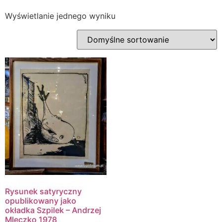
Wyświetlanie jednego wyniku
Rysunek satyryczny
opublikowany jako
okładka Szpilek – Andrzej
Mleczko 1978