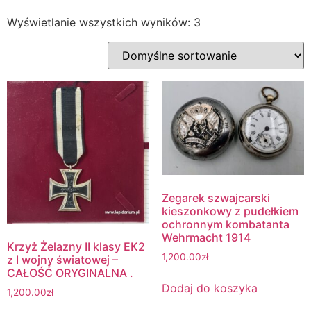
Wyświetlanie wszystkich wyników: 3
Zegarek szwajcarski
kieszonkowy z pudełkiem
ochronnym kombatanta
Wehrmacht 1914
Krzyż Żelazny II klasy EK2
1,200.00
zł
z I wojny światowej –
CAŁOŚĆ ORYGINALNA .
Dodaj do koszyka
1,200.00
zł