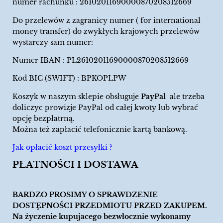
numer rachunku : 26102011690000870208512669
Do przelewów z zagranicy numer ( for international
money transfer) do zwykłych krajowych przelewów
wystarczy sam numer:
Numer IBAN : PL26102011690000870208512669
Kod BIC (SWIFT) : BPKOPLPW
Koszyk w naszym sklepie obsługuje
PayPal
ale trzeba
doliczyc prowizje PayPal od całej kwoty lub wybrać
opcję bezpłatrną.
Można też zapłacić telefonicznie kartą bankową.
Jak opłacić koszt przesyłki ?
PŁATNOŚCI I DOSTAWA
BARDZO PROSIMY O SPRAWDZENIE
DOSTĘPNOŚCI PRZEDMIOTU PRZED ZAKUPEM.
Na życzenie kupujacego bezwłocznie wykonamy