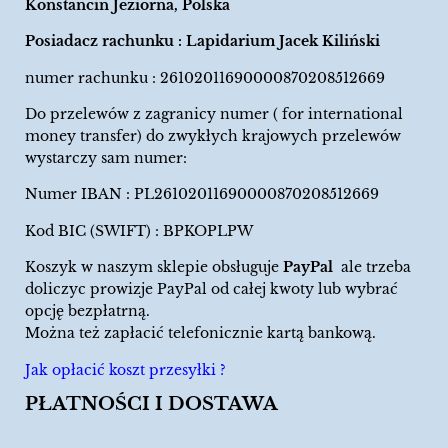
Konstancin Jeziorna, Polska
Posiadacz rachunku : Lapidarium Jacek Kiliński
numer rachunku : 26102011690000870208512669
Do przelewów z zagranicy numer ( for international
money transfer) do zwykłych krajowych przelewów
wystarczy sam numer:
Numer IBAN : PL26102011690000870208512669
Kod BIC (SWIFT) : BPKOPLPW
Koszyk w naszym sklepie obsługuje
PayPal
ale trzeba
doliczyc prowizje PayPal od całej kwoty lub wybrać
opcję bezpłatrną.
Można też zapłacić telefonicznie kartą bankową.
Jak opłacić koszt przesyłki ?
PŁATNOŚCI I DOSTAWA