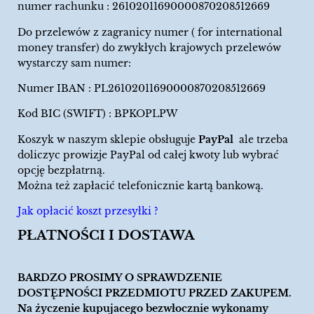
numer rachunku : 26102011690000870208512669
Do przelewów z zagranicy numer ( for international
money transfer) do zwykłych krajowych przelewów
wystarczy sam numer:
Numer IBAN : PL26102011690000870208512669
Kod BIC (SWIFT) : BPKOPLPW
Koszyk w naszym sklepie obsługuje
PayPal
ale trzeba
doliczyc prowizje PayPal od całej kwoty lub wybrać
opcję bezpłatrną.
Można też zapłacić telefonicznie kartą bankową.
Jak opłacić koszt przesyłki ?
PŁATNOŚCI I DOSTAWA
BARDZO PROSIMY O SPRAWDZENIE
DOSTĘPNOŚCI PRZEDMIOTU PRZED ZAKUPEM.
Na życzenie kupujacego bezwłocznie wykonamy