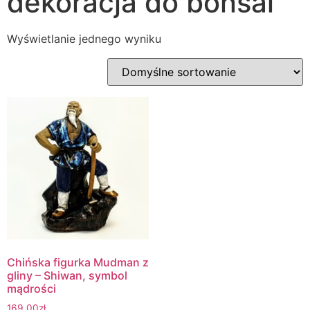
dekoracja do bonsai
Wyświetlanie jednego wyniku
Chińska figurka Mudman z
gliny – Shiwan, symbol
mądrości
169.00
zł