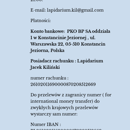
E-mail:
lapidarium.kil@gmail.com
Płatności:
Konto bankowe: PKO BP SA oddziała
1 w Konstancinie Jeziornej , ul.
Warszawska 22, 05-510 Konstancin
Jeziorna, Polska
Posiadacz rachunku : Lapidarium
Jacek Kiliński
numer rachunku :
26102011690000870208512669
Do przelewów z zagranicy numer ( for
international money transfer) do
zwykłych krajowych przelewów
wystarczy sam numer:
Numer IBAN :