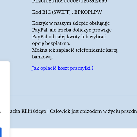
PL26102011690000870208512669
Kod BIC (SWIFT) : BPKOPLPW
Koszyk w naszym sklepie obsługuje
PayPal
ale trzeba doliczyc prowizje
PayPal od całej kwoty lub wybrać
opcję bezpłatrną.
Można też zapłacić telefonicznie kartą
bankową.
Jak opłacić koszt przesyłki ?
 Jacka Kilińskiego | Człowiek jest epizodem w życiu przed
s