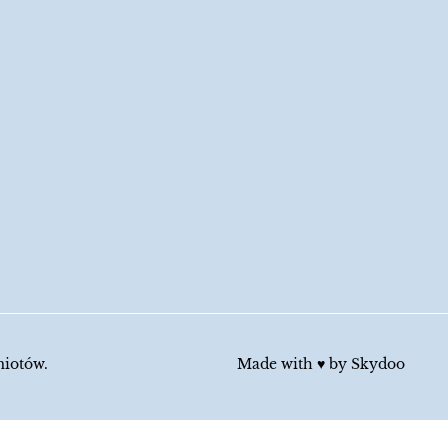
miotów.
Made with ♥︎ by
Skydoo