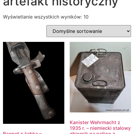
artefakt historyczny
Wyświetlanie wszystkich wyników: 10
Kanister Wehrmacht z
1935 r. – niemiecki stalowy
zbiornik na paliwo z
Bagnet z żabką –