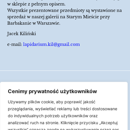
w sklepie z pełnym opisem.
Wszystkie prezentowane przedmioty są wystawione na
sprzedaż w naszej galerii na Starym Mieście przy
Barbakanie w Warszawie.
Jacek Kiliński
e-mail:
lapidarium.kil@gmail.com
Wszelkie prawa zastrzeżone
Cenimy prywatność użytkowników
Polityka Cookies
Używamy plików cookie, aby poprawić jakość
LAPIDARIUM Jacka Kilińskiego | Człowiek jest
przeglądania, wyświetlać reklamy lub treści dostosowane
epizodem w życiu przedmiotów.
do indywidualnych potrzeb użytkowników oraz
analizować ruch na stronie. Kliknięcie przycisku „Akceptuj
Made with ♥︎ by
Skydoo
wszystkie” oznacza zgodę na wykorzystywanie przez nas