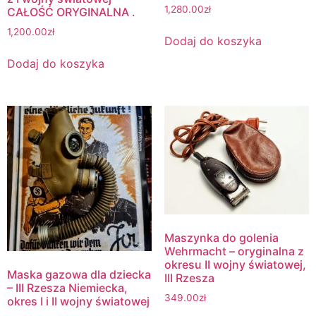
1,280.00
zł
CAŁOŚĆ ORYGINALNA .
1,200.00
zł
Dodaj do koszyka
Dodaj do koszyka
Maszynka do golenia
Wehrmacht – oryginalna z
okresu II wojny światowej,
Maska gazowa dla dziecka
III Rzesza
– III Rzesza Niemiecka,
349.00
zł
okres I i II wojny światowej