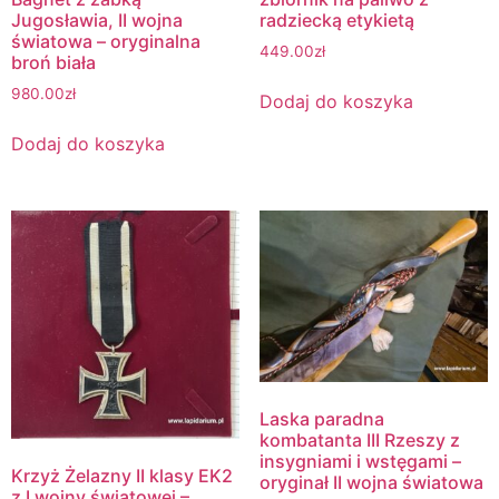
radziecką etykietą
Jugosławia, II wojna
światowa – oryginalna
449.00
zł
broń biała
980.00
zł
Dodaj do koszyka
Dodaj do koszyka
Laska paradna
kombatanta III Rzeszy z
insygniami i wstęgami –
Krzyż Żelazny II klasy EK2
oryginał II wojna światowa
z I wojny światowej –