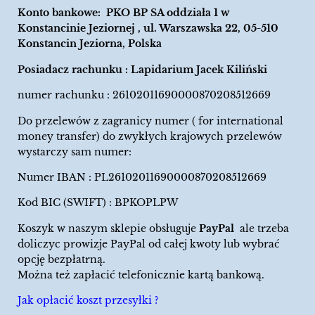
Konto bankowe: PKO BP SA oddziała 1 w
Konstancinie Jeziornej , ul. Warszawska 22, 05-510
Konstancin Jeziorna, Polska
Posiadacz rachunku : Lapidarium Jacek Kiliński
numer rachunku : 26102011690000870208512669
Do przelewów z zagranicy numer ( for international
money transfer) do zwykłych krajowych przelewów
wystarczy sam numer:
Numer IBAN : PL26102011690000870208512669
Kod BIC (SWIFT) : BPKOPLPW
Koszyk w naszym sklepie obsługuje
PayPal
ale trzeba
doliczyc prowizje PayPal od całej kwoty lub wybrać
opcję bezpłatrną.
Można też zapłacić telefonicznie kartą bankową.
Jak opłacić koszt przesyłki ?