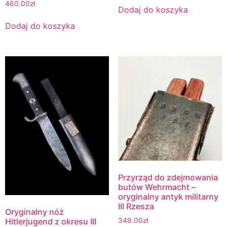
460.00
zł
Dodaj do koszyka
Dodaj do koszyka
Przyrząd do zdejmowania
butów Wehrmacht –
oryginalny antyk militarny
III Rzesza
Oryginalny nóż
349.00
zł
Hitlerjugend z okresu III