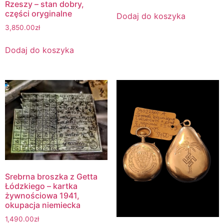
Rzeszy – stan dobry,
części oryginalne
Dodaj do koszyka
3,850.00
zł
Dodaj do koszyka
Srebrna broszka z Getta
Łódzkiego – kartka
żywnościowa 1941,
okupacja niemiecka
1,490.00
zł