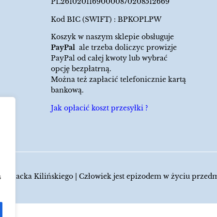
PL26102011690000870208512669
Kod BIC (SWIFT) : BPKOPLPW
Koszyk w naszym sklepie obsługuje
PayPal
ale trzeba doliczyc prowizje
PayPal od całej kwoty lub wybrać
opcję bezpłatrną.
Można też zapłacić telefonicznie kartą
bankową.
Jak opłacić koszt przesyłki ?
 Jacka Kilińskiego | Człowiek jest epizodem w życiu przed
s