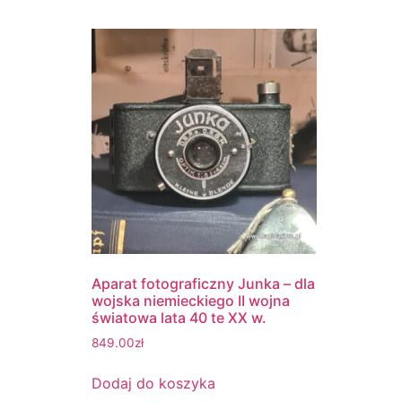
Aparat fotograficzny Junka – dla
wojska niemieckiego II wojna
światowa lata 40 te XX w.
849.00
zł
Dodaj do koszyka