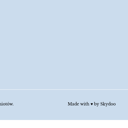
miotów.
Made with ♥︎ by
Skydoo