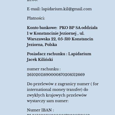
E-mail:
lapidarium.kil@gmail.com
Płatności:
Konto bankowe: PKO BP SA oddziała
1 w Konstancinie Jeziornej , ul.
Warszawska 22, 05-510 Konstancin
Jeziorna, Polska
Posiadacz rachunku : Lapidarium
Jacek Kiliński
numer rachunku :
26102011690000870208512669
Do przelewów z zagranicy numer ( for
international money transfer) do
zwykłych krajowych przelewów
wystarczy sam numer:
Numer IBAN :