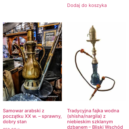
Dodaj do koszyka
Samowar arabski z
Tradycyjna fajka wodna
początku XX w. – sprawny,
(shisha/nargila) z
dobry stan
niebieskim szklanym
dzbanem – Bliski Wschód