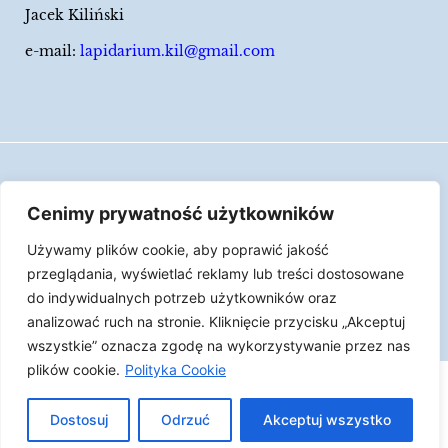
Jacek Kiliński
e-mail:
lapidarium.kil@gmail.com
Wszelkie prawa zastrzeżone
Cenimy prywatność użytkowników
Polityka Cookies
Używamy plików cookie, aby poprawić jakość
LAPIDARIUM Jacka Kilińskiego | Człowiek jest
przeglądania, wyświetlać reklamy lub treści dostosowane
epizodem w życiu przedmiotów.
do indywidualnych potrzeb użytkowników oraz
analizować ruch na stronie. Kliknięcie przycisku „Akceptuj
Made with ♥︎ by
Skydoo
wszystkie” oznacza zgodę na wykorzystywanie przez nas
plików cookie.
Polityka Cookie
Dostosuj
Odrzuć
Akceptuj wszystko